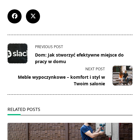
<span
PREVIOUS POST
class="nav-
Dom: Jak stworzyć efektywne miejsce do
subtitle
pracy w domu
screen-
NEXT POST
reader-
Meble wypoczynkowe – komfort i styl w
text">Page</span>
Twoim salonie
RELATED POSTS