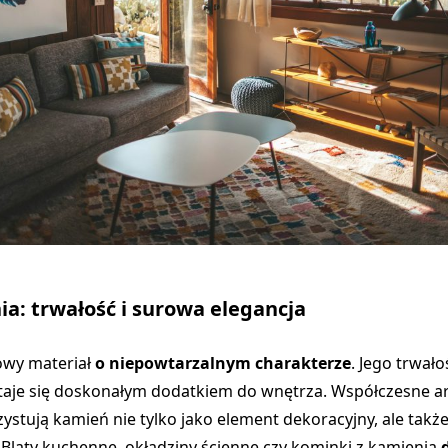
ia: trwałość i surowa elegancja
owy materiał
o niepowtarzalnym charakterze
. Jego trwałoś
staje się doskonałym dodatkiem do wnętrza. Współczesne a
ystują kamień nie tylko jako element dekoracyjny, ale także
 Blaty kuchenne, okładziny ścienne czy kominki z kamienia