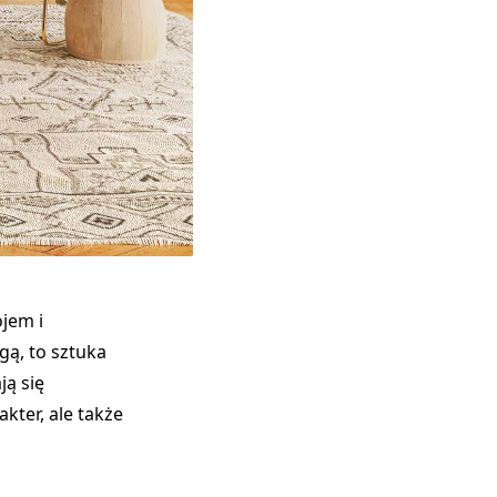
ojem i
ą, to sztuka
ją się
kter, ale także