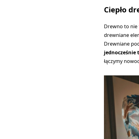
Ciepło dr
Drewno to nie 
drewniane elem
Drewniane podł
jednocześnie 
łączymy nowocz