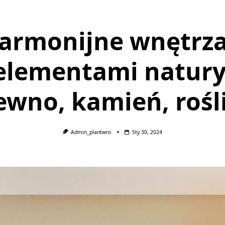
armonijne wnętrza
elementami natury
ewno, kamień, rośl
Admin_plantwro
Sty 30, 2024