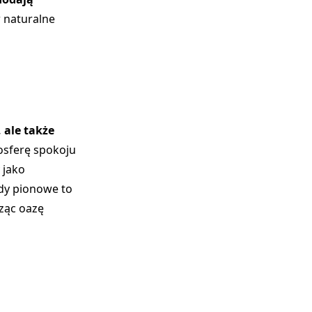
 naturalne
 ale także
mosferę spokoju
 jako
ody pionowe to
ząc oazę