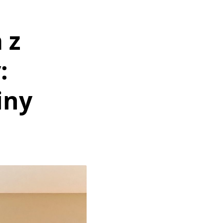
 z
:
iny