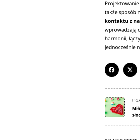
Projektowanie 
także sposób n
kontaktu z na
wprowadzają d
harmonii, łącz
jednocześnie n
<span
PRE
class="nav-
Mił
subtitle
sło
screen-
reader-
text">Page</s