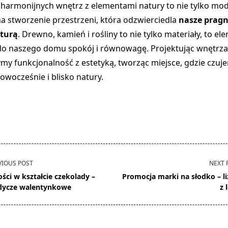
harmonijnych wnętrz z elementami natury to nie tylko mod
a stworzenie przestrzeni, która odzwierciedla
nasze pragn
turą
. Drewno, kamień i rośliny to nie tylko materiały, to el
o naszego domu spokój i równowagę. Projektując wnętrza 
ymy funkcjonalność z estetyką, tworząc miejsce, gdzie czuje
owocześnie i blisko natury.
VIOUS POST
NEXT 
ości w kształcie czekolady –
Promocja marki na słodko – li
dycze walentynkowe
z 
pan>