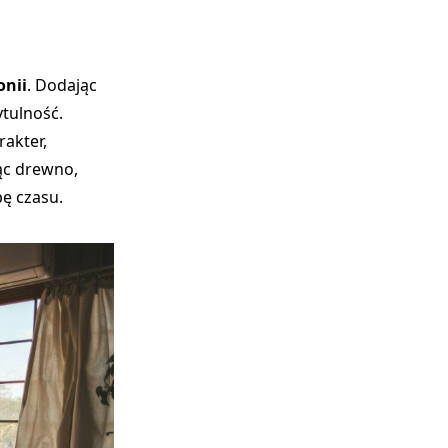
onii
. Dodając
tulność.
akter,
ąc drewno,
ę czasu.