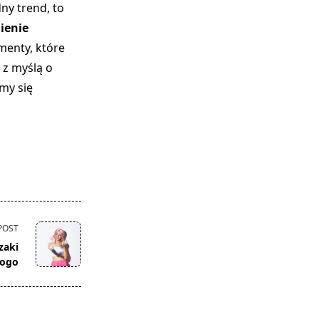
ny trend, to
ienie
ementy, które
z myślą o
my się
POST
zaki
logo