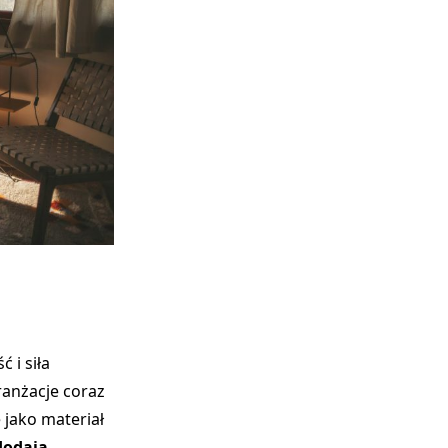
ć i siła
ranżacje coraz
 jako materiał
dodają