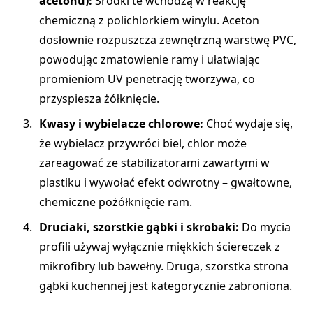
acetonu):
Środki te wchodzą w reakcję
chemiczną z polichlorkiem winylu. Aceton
dosłownie rozpuszcza zewnętrzną warstwę PVC,
powodując zmatowienie ramy i ułatwiając
promieniom UV penetrację tworzywa, co
przyspiesza żółknięcie.
Kwasy i wybielacze chlorowe:
Choć wydaje się,
że wybielacz przywróci biel, chlor może
zareagować ze stabilizatorami zawartymi w
plastiku i wywołać efekt odwrotny – gwałtowne,
chemiczne pożółknięcie ram.
Druciaki, szorstkie gąbki i skrobaki:
Do mycia
profili używaj wyłącznie miękkich ściereczek z
mikrofibry lub bawełny. Druga, szorstka strona
gąbki kuchennej jest kategorycznie zabroniona.