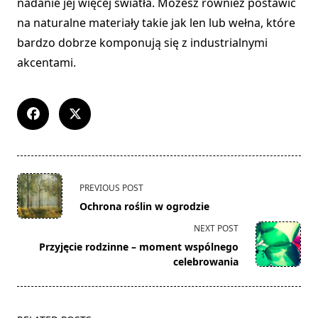
nadanie jej więcej światła. Możesz również postawić
na naturalne materiały takie jak len lub wełna, które
bardzo dobrze komponują się z industrialnymi
akcentami.
<span
PREVIOUS POST
class="nav-
Ochrona roślin w ogrodzie
subtitle
NEXT POST
screen-
Przyjęcie rodzinne – moment wspólnego
reader-
celebrowania
text">Page</span>