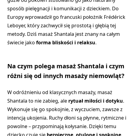
gdzie od pokoleń stosowano go jako naturalny
sposób pielęgnacji i komunikacji z dzieckiem. Do
Europy wprowadził go francuski położnik Frédérick
Leboyer, który zachwycił się prostotą i głębią tej
metody. Dziś masaż Shantala jest znany na całym
świecie jako
forma bliskości i relaksu
.
Na czym polega masaż Shantala i czym
różni się od innych masaży niemowląt?
W odróżnieniu od klasycznych masaży, masaż
Shantala to nie zabieg, ale
rytuał miłości i dotyku
.
Wykonuje się go spokojnie, z wyczuciem, zawsze z
intencją ukojenia. Ruchy dłoni są płynne, rytmiczne i
powolne – przypominają kołysanie. Dzięki temu
dziecko czuje się
bezpieczne, otulone i spokojne
.