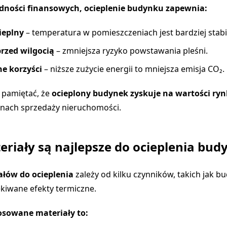
dności finansowych, ocieplenie budynku zapewnia:
ieplny
– temperatura w pomieszczeniach jest bardziej stabi
rzed wilgocią
– zmniejsza ryzyko powstawania pleśni.
ne korzyści
– niższe zużycie energii to mniejsza emisja CO₂.
 pamiętać, że
ocieplony budynek zyskuje na wartości ry
anach sprzedaży nieruchomości.
eriały są najlepsze do ocieplenia bud
łów do ocieplenia
zależy od kilku czynników, takich jak bu
kiwane efekty termiczne.
tosowane materiały to: