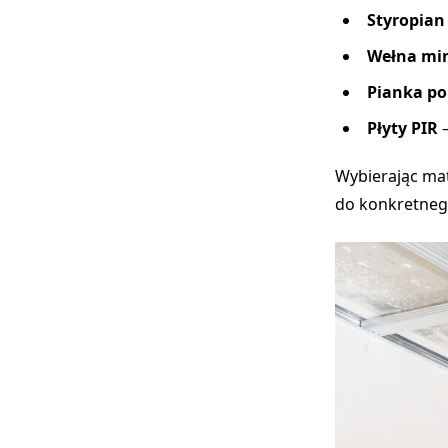
Styropian
Wełna mi
Pianka po
Płyty PIR
–
Wybierając mat
do konkretneg