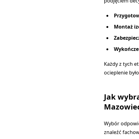
podjęciem decy
Przygotow
Montaż izo
Zabezpiecz
Wykończen
Każdy z tych 
ocieplenie było
Jak wybr
Mazowie
Wybór odpowied
znaleźć fachow