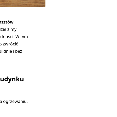
osztów
zie zimy
ędności. W tym
co zwrócić
idnie i bez
 budynku
a ogrzewaniu.