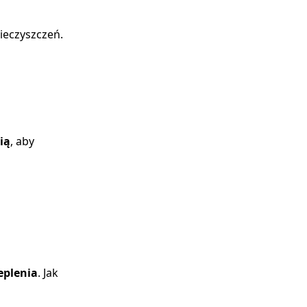
nieczyszczeń.
ią
, aby
eplenia
. Jak