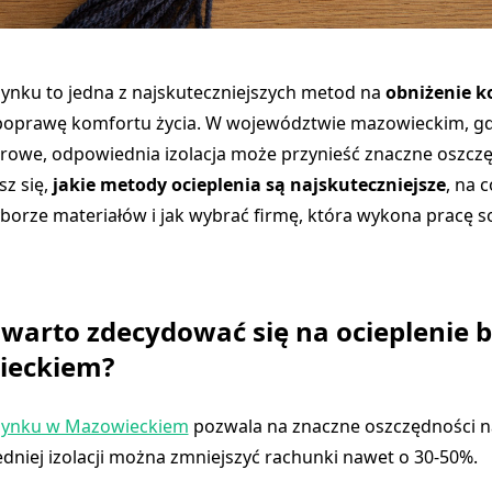
ynku to jedna z najskuteczniejszych metod na
obniżenie k
poprawę komfortu życia. W województwie mazowieckim, gd
urowe, odpowiednia izolacja może przynieść znaczne oszcz
sz się,
jakie metody ocieplenia są najskuteczniejsze
, na 
orze materiałów i jak wybrać firmę, która wykona pracę sol
 warto zdecydować się na ocieplenie
ieckiem?
dynku w Mazowieckiem
pozwala na znaczne oszczędności n
dniej izolacji można zmniejszyć rachunki nawet o 30-50%.