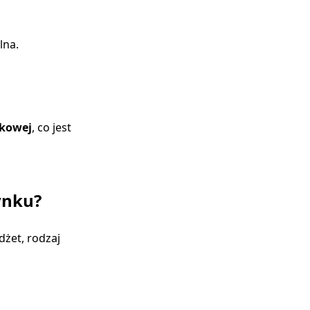
lna.
nkowej
, co jest
ynku?
dżet, rodzaj