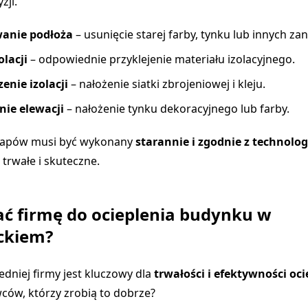
zji.
anie podłoża
– usunięcie starej farby, tynku lub innych za
lacji
– odpowiednie przyklejenie materiału izolacyjnego.
enie izolacji
– nałożenie siatki zbrojeniowej i kleju.
ie elewacji
– nałożenie tynku dekoracyjnego lub farby.
etapów musi być wykonany
starannie i zgodnie z technolog
 trwałe i skuteczne.
ać firmę do ocieplenia budynku w
ckiem?
niej firmy jest kluczowy dla
trwałości i efektywności oci
ców, którzy zrobią to dobrze?