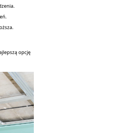
dzenia.
eń.
oższa.
ajlepszą opcję