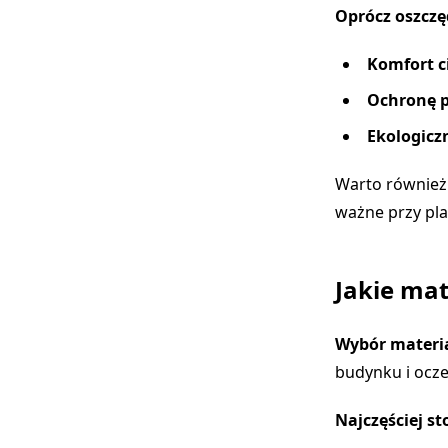
Oprócz oszczę
Komfort c
Ochronę p
Ekologicz
Warto również
ważne przy pl
Jakie mat
Wybór materia
budynku i ocze
Najczęściej s