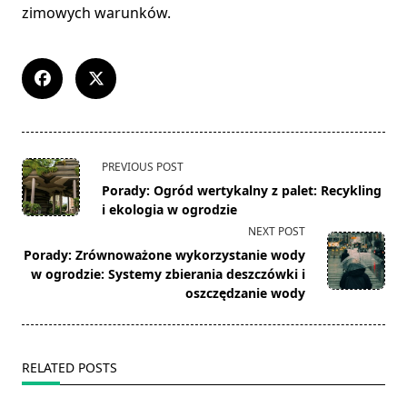
zimowych warunków.
<span
PREVIOUS POST
class="nav-
Porady: Ogród wertykalny z palet: Recykling
subtitle
i ekologia w ogrodzie
screen-
NEXT POST
reader-
Porady: Zrównoważone wykorzystanie wody
text">Page</span>
w ogrodzie: Systemy zbierania deszczówki i
oszczędzanie wody
RELATED POSTS