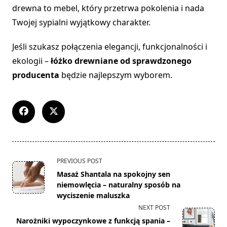
drewna to mebel, który przetrwa pokolenia i nada
Twojej sypialni wyjątkowy charakter.
Jeśli szukasz połączenia elegancji, funkcjonalności i
ekologii –
łóżko drewniane od sprawdzonego
producenta
będzie najlepszym wyborem.
<span
PREVIOUS POST
class="nav-
Masaż Shantala na spokojny sen
subtitle
niemowlęcia – naturalny sposób na
screen-
wyciszenie maluszka
reader-
NEXT POST
text">Page</span>
Narożniki wypoczynkowe z funkcją spania –