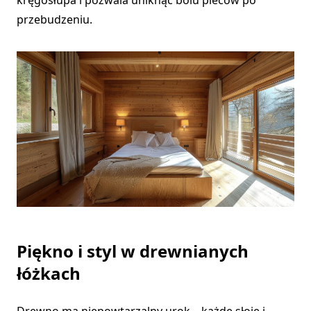
przebudzeniu.
Piękno i styl w drewnianych
łóżkach
Drewno ma niepowtarzalny urok – każde słoje i