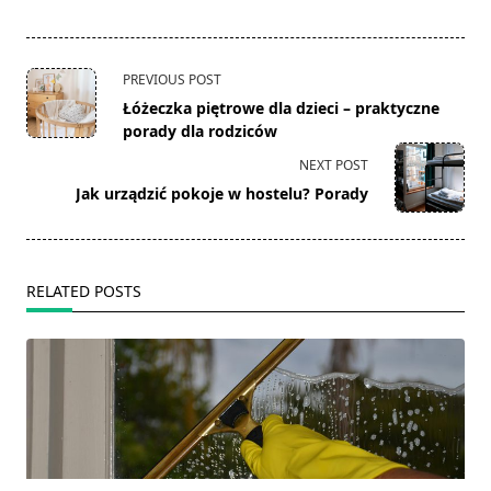
<span
PREVIOUS POST
class="nav-
Łóżeczka piętrowe dla dzieci – praktyczne
subtitle
porady dla rodziców
screen-
NEXT POST
reader-
Jak urządzić pokoje w hostelu? Porady
text">Page</span>
RELATED POSTS