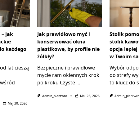
 – jak
Jak prawidłowo myć i
Stolik pomo
ckie
konserwować okna
stolik kawo
do każdego
plastikowe, by profile nie
opcja lepiej
żółkły?
w Twoim sa
od lat cieszą
Bezpieczne i prawidłowe
Wybór odpow
ą
mycie ram okiennych krok
do strefy w
 wśród
po kroku Czyste
...
to klucz do 
Admin_plantwro
Maj 25, 2026
Admin_plantwr
Maj 30, 2026