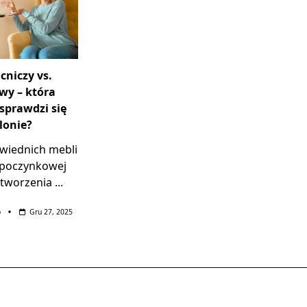
cniczy vs.
wy – która
 sprawdzi się
lonie?
iednich mebli
ypoczynkowej
stworzenia
...
o
Gru 27, 2025