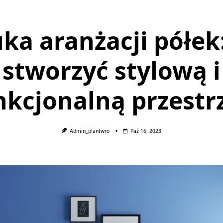
uka aranżacji półek:
stworzyć stylową i
nkcjonalną przestr
Admin_plantwro
Paź 16, 2023