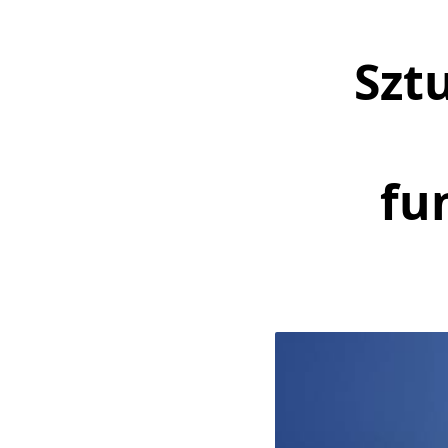
Szt
fu