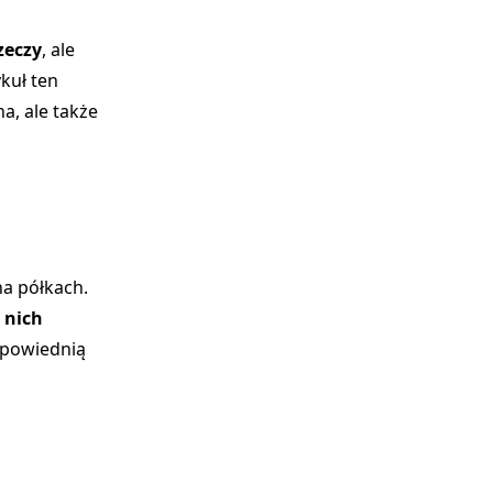
zeczy
, ale
kuł ten
a, ale także
na półkach.
 nich
odpowiednią