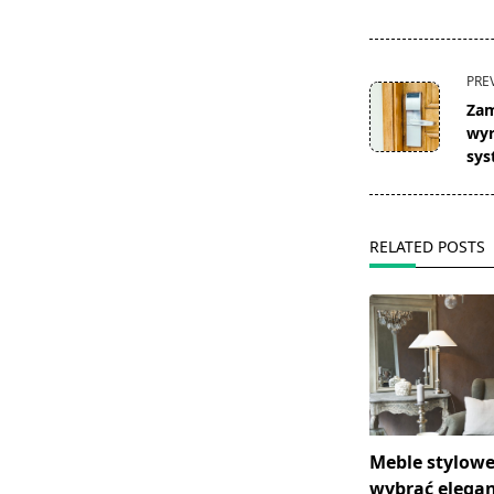
<span
PRE
class="nav-
Zam
subtitle
wyr
screen-
sys
reader-
text">Page</s
RELATED POSTS
Meble stylowe
wybrać elegan