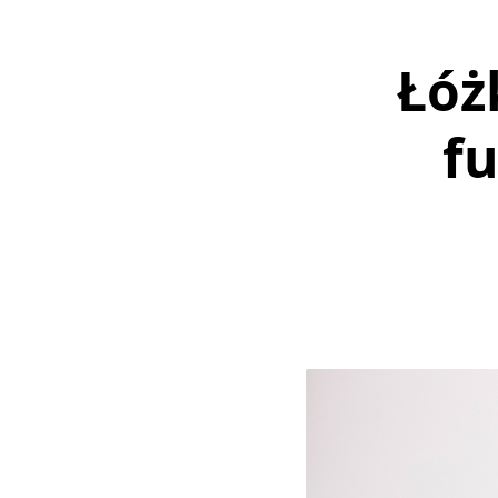
Łóż
fu