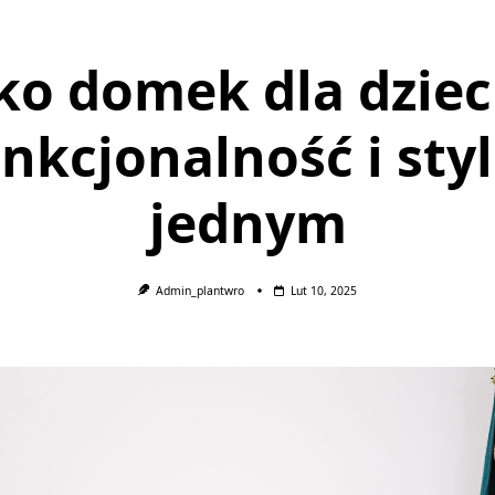
ko domek dla dziec
nkcjonalność i sty
jednym
Admin_plantwro
Lut 10, 2025