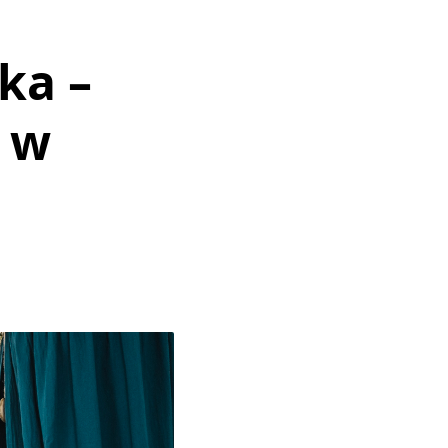
ka –
l w