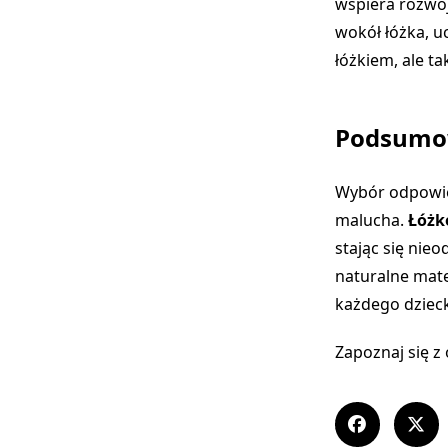
wspiera rozwój
wokół łóżka, u
łóżkiem, ale t
Podsumo
Wybór odpowie
malucha.
Łóżk
stając się nie
naturalne mater
każdego dzieck
Zapoznaj się z