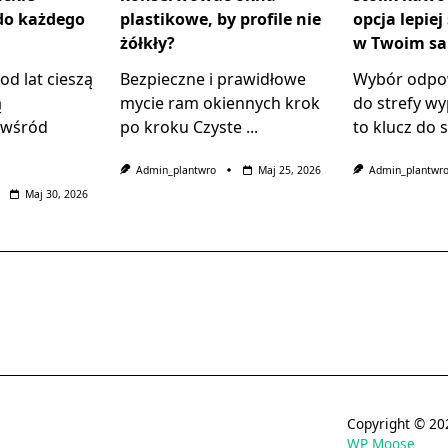
do każdego
plastikowe, by profile nie
opcja lepiej
żółkły?
w Twoim sa
od lat cieszą
Bezpieczne i prawidłowe
Wybór odpow
ą
mycie ram okiennych krok
do strefy w
 wśród
po kroku Czyste
...
to klucz do 
Admin_plantwro
Maj 25, 2026
Admin_plantwr
Maj 30, 2026
Copyright © 
WP Moose