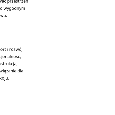
wać przestrzeń
tylko wygodnym
twa.
rt i rozwój
cjonalność,
strukcja,
związanie dla
koju.