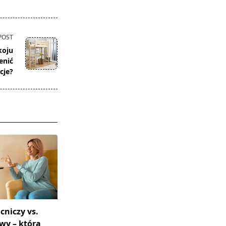
POST
koju
enić
cje?
cniczy vs.
wy – która