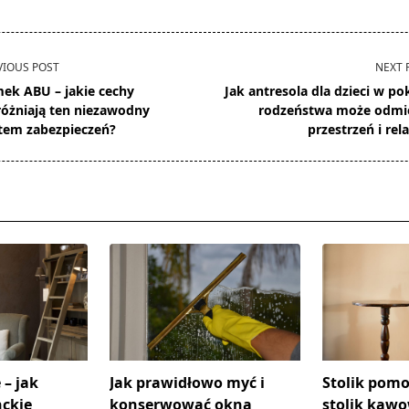
VIOUS POST
NEXT 
ek ABU – jakie cechy
Jak antresola dla dzieci w po
óżniają ten niezawodny
rodzeństwa może odmi
tem zabezpieczeń?
przestrzeń i rela
pan>
 – jak
Jak prawidłowo myć i
Stolik pomo
ckie
konserwować okna
stolik kawo