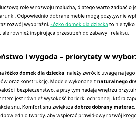
luczową rolę w rozwoju malucha, dlatego warto zadbać o j
runki. Odpowiednio dobrane meble mogą pozytywnie wpły
az rozwój wyobraźni.
Łóżko domek dla dziecka
to nie tylko
, ale również inspirująca przestrzeń do zabawy i relaksu.
ństwo i wygoda – priorytety w wybor
 na
łóżko domek dla dziecka
, należy zwrócić uwagę na jego 
ałów oraz konstrukcję. Modele wykonane z
naturalnego d
ałość i bezpieczeństwo, a przy tym nadają wnętrzu przytuln
ntem jest również wysokość barierki ochronnej, która zap
kcie snu. Komfort snu zwiększa
dobrze dobrany materac
,
dpowiednio twardy, aby wspierać prawidłowy rozwój kręgo