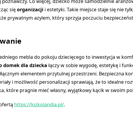
 poznawczy. Co więcej, dziecko może samodzielnie aranżo
cząc się
organizacji
i estetyki. Takie miejsce staje się nie 
akże prywatnym azylem, który sprzyja poczuciu bezpieczeńs
wanie
dniego mebla do pokoju dziecięcego to inwestycja w komfo
o domek dla dziecka
łączy w sobie wygodę, estetykę i funk
odłącznym elementem przytulnej przestrzeni. Bezpieczna kon
iały i możliwość personalizacji sprawiają, że to idealne ro
a, które pragnie mieć własny, wyjątkowy kącik w swoim po
 ofertą
https://lozkolandia.pl/
.