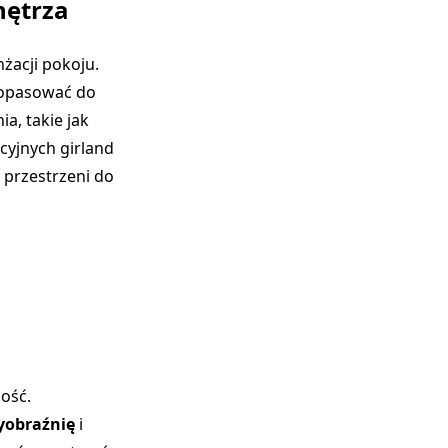
nętrza
żacji pokoju.
dopasować do
a, takie jak
cyjnych girland
 i przestrzeni do
ość.
yobraźnię
i