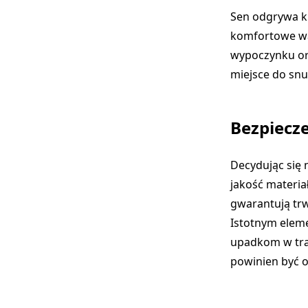
Sen odgrywa k
komfortowe wa
wypoczynku or
miejsce do snu
Bezpiecze
Decydując się
jakość materi
gwarantują trw
Istotnym eleme
upadkom w tra
powinien być o