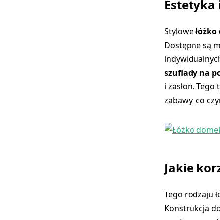
Estetyka 
Stylowe
łóżko
Dostępne są m
indywidualnych
szuflady na po
i zasłon. Tego
zabawy, co czy
Jakie kor
Tego rodzaju ł
Konstrukcja d