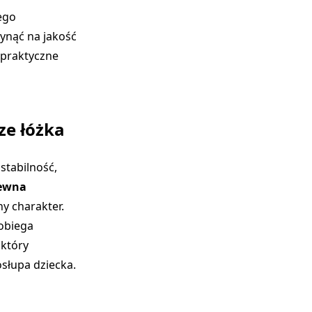
ego
nąć na jakość
 praktyczne
ze łóżka
stabilność,
rewna
y charakter.
obiega
 który
słupa dziecka.