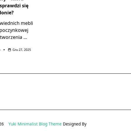
 sprawdzi się
lonie?
iednich mebli
ypoczynkowej
stworzenia
...
o
Gru 27, 2025
2026
Yuki Minimalist Blog Theme
Designed By