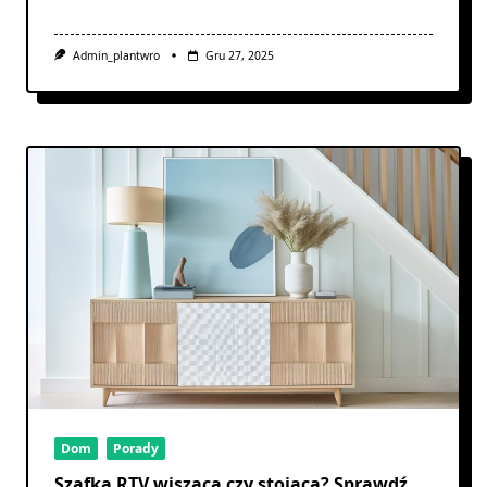
Admin_plantwro
Gru 27, 2025
Dom
Porady
Szafka RTV wisząca czy stojąca? Sprawdź,