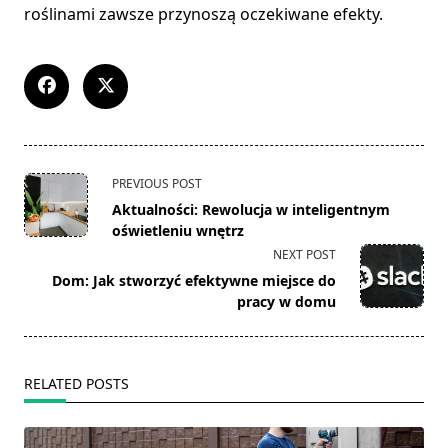
roślinami zawsze przynoszą oczekiwane efekty.
<span
PREVIOUS POST
class="nav-
Aktualności: Rewolucja w inteligentnym
subtitle
oświetleniu wnętrz
screen-
NEXT POST
reader-
Dom: Jak stworzyć efektywne miejsce do
text">Page</span>
pracy w domu
RELATED POSTS