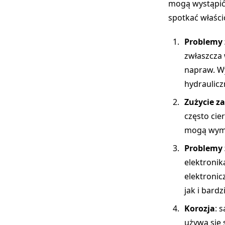
mogą wystąpić 
spotkać właści
Problemy
zwłaszcza
napraw. W
hydraulicz
Zużycie z
często cie
mogą wym
Problemy 
elektronik
elektroni
jak i bar
Korozja
: 
używa się 