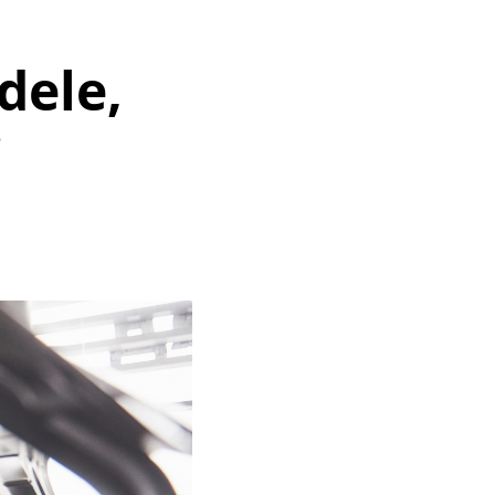
dele,
i