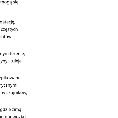
 mogą się
oatację,
częstych
mentów
dnym terenie,
ny i tuleje
szpikowane
rycznymi i
ny czujników,
 gdzie zimą
nu podwozia i