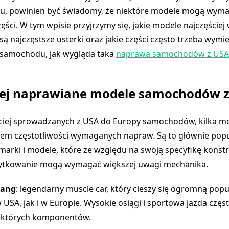
nu, powinien być świadomy, że niektóre modele mogą wym
ęści. W tym wpisie przyjrzymy się, jakie modele najczęście
są najczęstsze usterki oraz jakie części często trzeba wymi
samochodu, jak wygląda taka
naprawa samochodów z USA
iej naprawiane modele samochodów 
ciej sprowadzanych z USA do Europy samochodów, kilka mo
dem częstotliwości wymaganych napraw. Są to głównie pop
arki i modele, które ze względu na swoją specyfikę konstr
ytkowanie mogą wymagać większej uwagi mechanika.
tang
: legendarny muscle car, który cieszy się ogromną popu
USA, jak i w Europie. Wysokie osiągi i sportowa jazda czę
iektórych komponentów.