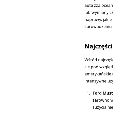
auta zza ocea
lub wymiany cz
naprawy, jakie 
sprowadzeniu 
Najczęśc
Wśród najczęś
się pod wzglę
amerykańskie m
intensywne uż
Ford Mus
zarówno w 
zużycia n