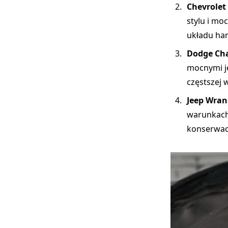
Chevrolet
stylu i mo
układu ha
Dodge Cha
mocnymi j
częstszej 
Jeep Wran
warunkach
konserwacj