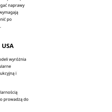
agać naprawy
j wymagają
enić po
.
z USA
deli wyróżnia
ularne
ukcyjną i
larnością
sto prowadzą do