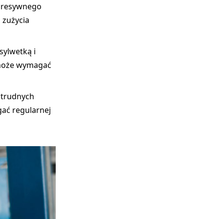
agresywnego
 zużycia
sylwetką i
 może wymagać
 trudnych
ać regularnej