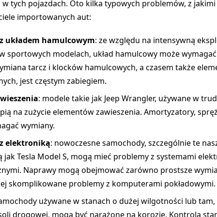
w tych pojazdach. Oto kilka typowych problemów, z jakimi
ciele importowanych aut:
 z układem hamulcowym
: ze względu na intensywną ekspl
 w sportowych modelach, układ hamulcowy może wymagać 
ymiana tarcz i klocków hamulcowych, a czasem także ele
nych, jest częstym zabiegiem.
awieszenia
: modele takie jak Jeep Wrangler, używane w tru
rpią na zużycie elementów zawieszenia. Amortyzatory, spręży
agać wymiany.
z elektroniką
: nowoczesne samochody, szczególnie te na
ą jak Tesla Model S, mogą mieć problemy z systemami elekt
cznymi. Naprawy mogą obejmować zarówno prostsze wymia
dziej skomplikowane problemy z komputerami pokładowymi.
samochody używane w stanach o dużej wilgotności lub tam,
soli drogowej, mogą być narażone na korozję. Kontrola sta