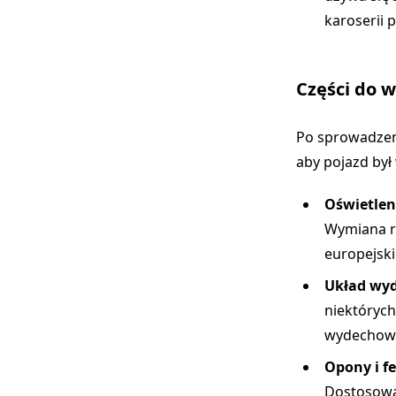
karoserii 
Części do 
Po sprowadzen
aby pojazd był
Oświetlen
Wymiana re
europejski
Układ wy
niektórych
wydechoweg
Opony i fe
Dostosowa