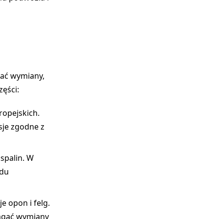
ać wymiany,
zęści:
ropejskich.
sje zgodne z
spalin. W
adu
 opon i felg.
agać wymiany