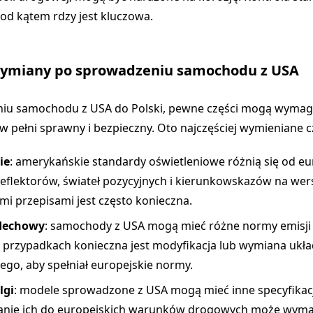
pod kątem rdzy jest kluczowa.
wymiany po sprowadzeniu samochodu z USA
iu samochodu z USA do Polski, pewne części mogą wymag
 w pełni sprawny i bezpieczny. Oto najczęściej wymieniane c
ie
: amerykańskie standardy oświetleniowe różnią się od eu
flektorów, świateł pozycyjnych i kierunkowskazów na wer
mi przepisami jest często konieczna.
dechowy
: samochody z USA mogą mieć różne normy emisji 
 przypadkach konieczna jest modyfikacja lub wymiana ukł
o, aby spełniał europejskie normy.
lgi
: modele sprowadzone z USA mogą mieć inne specyfikacje
nie ich do europejskich warunków drogowych może wym