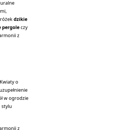
turalne
mi,
dróżek
dzikie
 pergole
czy
harmonii z
Kwiaty o
uzupełnienie
ół w ogrodzie
stylu
armonii z