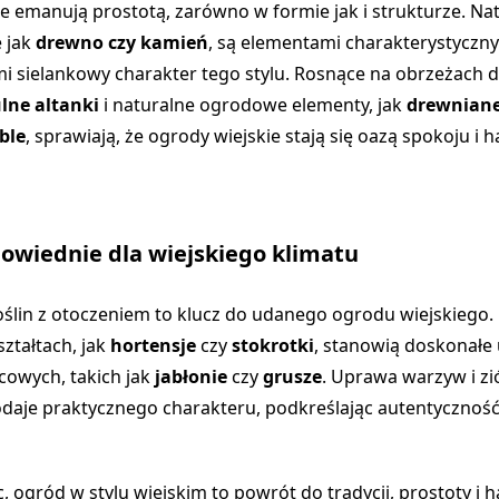
e emanują prostotą, zarówno w formie jak i strukturze. Na
e jak
drewno czy kamień
, są elementami charakterystyczny
i sielankowy charakter tego stylu. Rosnące na obrzeżach 
lne altanki
i naturalne ogrodowe elementy, jak
drewniane
ble
, sprawiają, że ogrody wiejskie stają się oazą spokoju i 
powiednie dla wiejskiego klimatu
ślin z otoczeniem to klucz do udanego ogrodu wiejskiego. 
ształtach, jak
hortensje
czy
stokrotki
, stanowią doskonałe 
cowych, takich jak
jabłonie
czy
grusze
. Uprawa warzyw i zi
aje praktycznego charakteru, podkreślając autentyczność 
ogród w stylu wiejskim to powrót do tradycji, prostoty i h