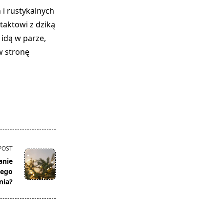
 i rustykalnych
taktowi z dziką
 idą w parze,
w stronę
POST
anie
żego
nia?