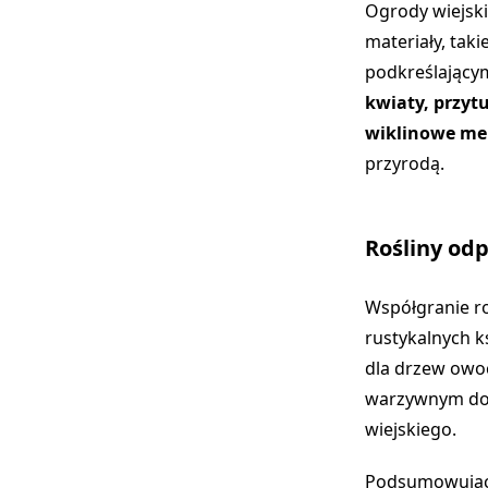
Ogrody wiejski
materiały, taki
podkreślającym
kwiaty, przytu
wiklinowe me
przyrodą.
Rośliny od
Współgranie ro
rustykalnych k
dla drzew owo
warzywnym dod
wiejskiego.
Podsumowując, 