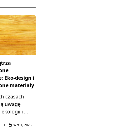
trza
one
: Eko-design i
ne materiały
ch czasach
zą uwagę
ekologii i
...
o
Wrz 1, 2025