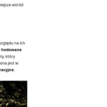
niejsze wśród
 względu na ich
ty hodowane
y, który
ona jest w
racyjne
.