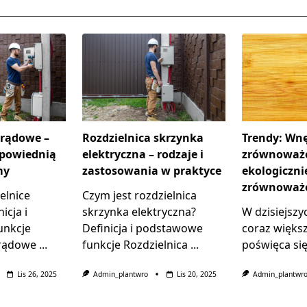
prądowe –
Rozdzielnica skrzynka
Trendy: Wnę
dpowiednią
elektryczna – rodzaje i
zrównoważ
my
zastosowania w praktyce
ekologicznie
zrównoważo
elnice
Czym jest rozdzielnica
icja i
skrzynka elektryczna?
W dzisiejszy
unkcje
Definicja i podstawowe
coraz więks
prądowe
...
funkcje Rozdzielnica
...
poświęca się 
Lis 26, 2025
Admin_plantwro
Lis 20, 2025
Admin_plantwr