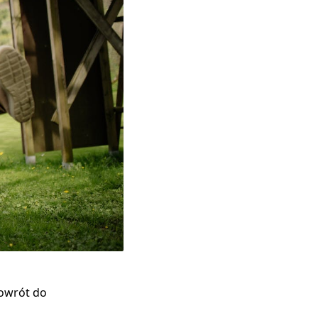
powrót do
ą