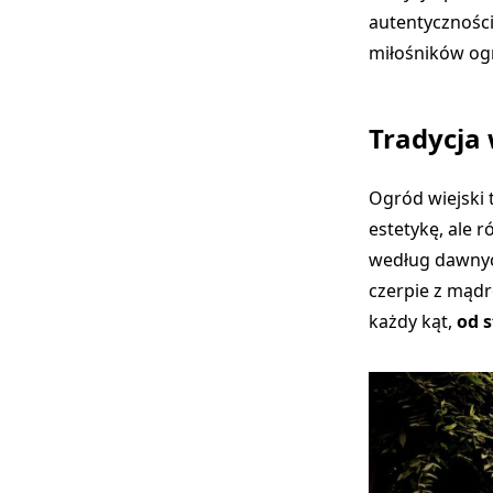
autentyczności
miłośników og
Tradycja
Ogród wiejski t
estetykę, ale 
według dawnyc
czerpie z mądr
każdy kąt,
od 