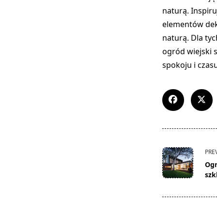
naturą. Inspiru
elementów deko
naturą. Dla tyc
ogród wiejski 
spokoju i czas
<span
PRE
class="nav-
Ogr
subtitle
szk
screen-
reader-
text">Page</s