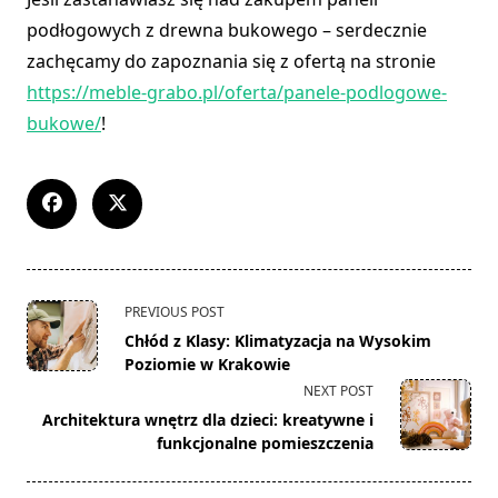
podłogowych z drewna bukowego – serdecznie
zachęcamy do zapoznania się z ofertą na stronie
https://meble-grabo.pl/oferta/panele-podlogowe-
bukowe/
!
<span
PREVIOUS POST
class="nav-
Chłód z Klasy: Klimatyzacja na Wysokim
subtitle
Poziomie w Krakowie
screen-
NEXT POST
reader-
Architektura wnętrz dla dzieci: kreatywne i
text">Page</span>
funkcjonalne pomieszczenia